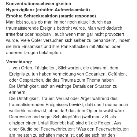
Konzentrationsschwierigkeiten
Hypervigilanz (erhöhte Aufmerksamkeit)
Erhöhte Schreckreaktion (startle response)
Man lebt so, als ob man immer noch aktuell durch das
traumatisierende Ereignis bedroht würde. Man wird dadurch
irritierbar oder 'explosiv', auch wenn man gar nicht provoziert
wurde. Viele Opfer versuchen sich selber zu 'behandeln' , indem
sie ihre Einsamkeit und ihre Panikattacken mit Alkohol oder
anderen Drogen bekämpfen.
Vermeidung:
...von Orten, Tätigkeiten, Stichworten, die etwas mit dem
Ereignis zu tun haben Vermeidung von Gedanken, Gefühlen,
oder Gesprächen, die das Trauma zum Thema haben
Die Unfähigkeit, sich an wichtige Details der Situation zu
erinnern.
Die Unfähigkeit, Trauer, Verlust oder Ärger während des
traumatisierenden Ereignisses bewirkt, daß das Trauma auch
weiterhin nachwirkt, ohne daß das dem Opfer bewußt wäre.
Depression und sogar Schuldgefühle (weil man z.B. als
einziger einen Unfall überlebt hat) sind oft die Folgen. Aus
einer Studie bei Feuerwehrleuten: "Was den Feuerwehrleuten
am meisten zu schaffen macht ist, daß sie sich mit den