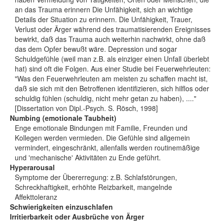
an das Trauma erinnern Die Unfähigkeit, sich an wichtige
Details der Situation zu erinnern. Die Unfähigkeit, Trauer,
Verlust oder Ärger während des traumatisierenden Ereignisses
bewirkt, daß das Trauma auch weiterhin nachwirkt, ohne daß
das dem Opfer bewußt wäre. Depression und sogar
Schuldgefühle (weil man z.B. als einziger einen Unfall überlebt
hat) sind oft die Folgen. Aus einer Studie bei Feuerwehrleuten:
"Was den Feuerwehrleuten am meisten zu schaffen macht ist,
daß sie sich mit den Betroffenen identifizieren, sich hilflos oder
schuldig fühlen (schuldig, nicht mehr getan zu haben), ...."
[Dissertation von Dipl.-Psych. S. Rösch, 1998]
Numbing (emotionale Taubheit)
Enge emotionale Bindungen mit Familie, Freunden und
Kollegen werden vermieden. Die Gefühle sind allgemein
vermindert, eingeschränkt, allenfalls werden routinemäßige
und 'mechanische' Aktivitäten zu Ende geführt.
Hyperarousal
Symptome der Übererregung: z.B. Schlafstörungen,
Schreckhaftigkeit, erhöhte Reizbarkeit, mangelnde
Affekttoleranz
Schwierigkeiten einzuschlafen
Irritierbarkeit oder Ausbrüche von Ärger