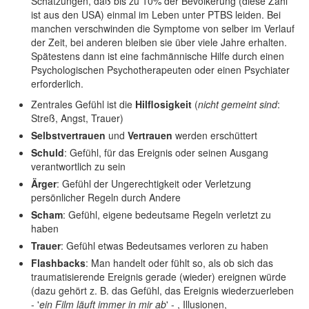
Schätzungen, daß bis zu 10% der Bevölkerung (diese Zahl
ist aus den USA) einmal im Leben unter PTBS leiden. Bei
manchen verschwinden die Symptome von selber im Verlauf
der Zeit, bei anderen bleiben sie über viele Jahre erhalten.
Spätestens dann ist eine fachmännische Hilfe durch einen
Psychologischen Psychotherapeuten oder einen Psychiater
erforderlich.
Zentrales Gefühl ist die
Hilflosigkeit
(
nicht gemeint sind
:
Streß, Angst, Trauer)
Selbstvertrauen
und
Vertrauen
werden erschüttert
Schuld
: Gefühl, für das Ereignis oder seinen Ausgang
verantwortlich zu sein
Ärger
: Gefühl der Ungerechtigkeit oder Verletzung
persönlicher Regeln durch Andere
Scham
: Gefühl, eigene bedeutsame Regeln verletzt zu
haben
Trauer
: Gefühl etwas Bedeutsames verloren zu haben
Flashbacks
: Man handelt oder fühlt so, als ob sich das
traumatisierende Ereignis gerade (wieder) ereignen würde
(dazu gehört z. B. das Gefühl, das Ereignis wiederzuerleben
- '
ein Film läuft immer in mir ab
' - , Illusionen,