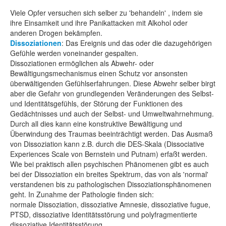
Viele Opfer versuchen sich selber zu 'behandeln' , indem sie
ihre Einsamkeit und ihre Panikattacken mit Alkohol oder
anderen Drogen bekämpfen.
Dissoziationen
: Das Ereignis und das oder die dazugehörigen
Gefühle werden voneinander gespalten.
Dissoziationen ermöglichen als Abwehr- oder
Bewältigungsmechanismus einen Schutz vor ansonsten
überwältigenden Gefühlserfahrungen. Diese Abwehr selber birgt
aber die Gefahr von grundlegenden Veränderungen des Selbst-
und Identitätsgefühls, der Störung der Funktionen des
Gedächtnisses und auch der Selbst- und Umweltwahrnehmung.
Durch all dies kann eine konstruktive Bewältigung und
Überwindung des Traumas beeinträchtigt werden. Das Ausmaß
von Dissoziation kann z.B. durch die DES-Skala (Dissociative
Experiences Scale von Bernstein und Putnam) erfaßt werden.
Wie bei praktisch allen psychischen Phänomenen gibt es auch
bei der Dissoziation ein breites Spektrum, das von als 'normal'
verstandenen bis zu pathologischen Dissoziationsphänomenen
geht. In Zunahme der Pathologie finden sich:
normale Dissoziation, dissoziative Amnesie, dissoziative fugue,
PTSD, dissoziative Identitätsstörung und polyfragmentierte
dissoziative Identitätsstörung.