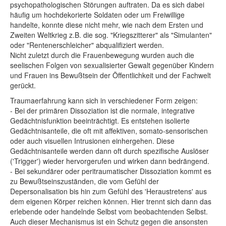
psychopathologischen Störungen auftraten. Da es sich dabei
häufig um hochdekorierte Soldaten oder um Freiwillige
handelte, konnte diese nicht mehr, wie nach dem Ersten und
Zweiten Weltkrieg z.B. die sog. "Kriegszitterer" als "Simulanten"
oder "Rentenerschleicher" abqualifiziert werden.
Nicht zuletzt durch die Frauenbewegung wurden auch die
seelischen Folgen von sexualisierter Gewalt gegenüber Kindern
und Frauen ins Bewußtsein der Öffentlichkeit und der Fachwelt
gerückt.
Traumaerfahrung kann sich in verschiedener Form zeigen:
- Bei der primären Dissoziation ist die normale, integrative
Gedächtnisfunktion beeinträchtigt. Es entstehen isolierte
Gedächtnisanteile, die oft mit affektiven, somato-sensorischen
oder auch visuellen Intrusionen einhergehen. Diese
Gedächtnisanteile werden dann oft durch spezifische Auslöser
('Trigger') wieder hervorgerufen und wirken dann bedrängend.
- Bei sekundärer oder peritraumatischer Dissoziation kommt es
zu Bewußtseinszuständen, die vom Gefühl der
Depersonalisation bis hin zum Gefühl des 'Heraustretens' aus
dem eigenen Körper reichen können. Hier trennt sich dann das
erlebende oder handelnde Selbst vom beobachtenden Selbst.
Auch dieser Mechanismus ist ein Schutz gegen die ansonsten