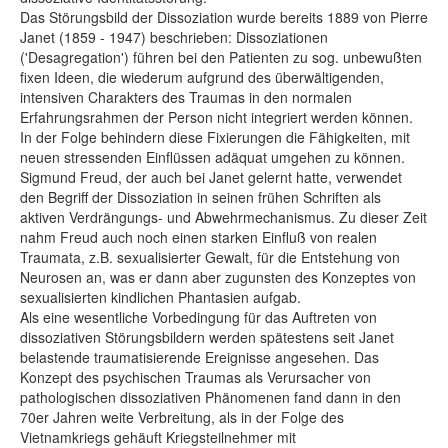
Das Störungsbild der Dissoziation wurde bereits 1889 von Pierre
Janet (1859 - 1947) beschrieben: Dissoziationen
('Desagregation') führen bei den Patienten zu sog. unbewußten
fixen Ideen, die wiederum aufgrund des überwältigenden,
intensiven Charakters des Traumas in den normalen
Erfahrungsrahmen der Person nicht integriert werden können.
In der Folge behindern diese Fixierungen die Fähigkeiten, mit
neuen stressenden Einflüssen adäquat umgehen zu können.
Sigmund Freud, der auch bei Janet gelernt hatte, verwendet
den Begriff der Dissoziation in seinen frühen Schriften als
aktiven Verdrängungs- und Abwehrmechanismus. Zu dieser Zeit
nahm Freud auch noch einen starken Einfluß von realen
Traumata, z.B. sexualisierter Gewalt, für die Entstehung von
Neurosen an, was er dann aber zugunsten des Konzeptes von
sexualisierten kindlichen Phantasien aufgab.
Als eine wesentliche Vorbedingung für das Auftreten von
dissoziativen Störungsbildern werden spätestens seit Janet
belastende traumatisierende Ereignisse angesehen. Das
Konzept des psychischen Traumas als Verursacher von
pathologischen dissoziativen Phänomenen fand dann in den
70er Jahren weite Verbreitung, als in der Folge des
Vietnamkriegs gehäuft Kriegsteilnehmer mit