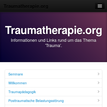
Traumatherapie.org
Home
Traumatherapie.org
Impressum
Mitglieder
Informationen und Links rund um das Thema
Kinder
'Trauma'.
Fachpädagogik
Broschüren
Buchempfehlungen
Seminare
Willkommen
Traumapädagogik
Posttraumatische Belastungsstörung